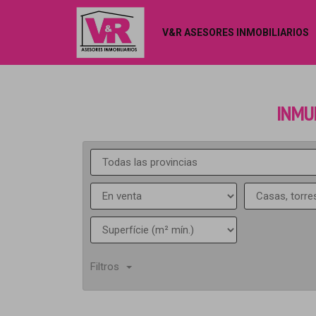
V&R ASESORES INMOBILIARIOS
INMU
Filtros