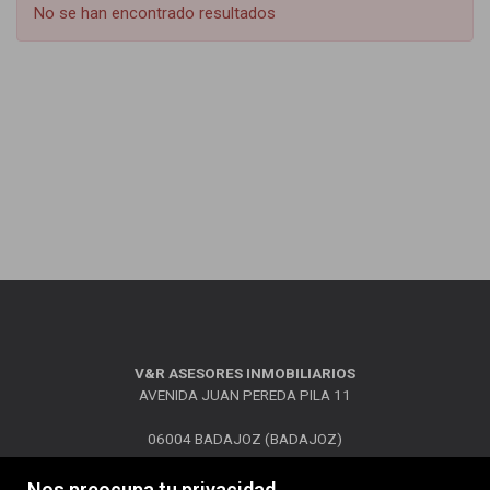
No se han encontrado resultados
V&R ASESORES INMOBILIARIOS
AVENIDA JUAN PEREDA PILA 11
06004 BADAJOZ (BADAJOZ)
Telf.: 924252545 -
inmovr2@gmail.com
Nos preocupa tu privacidad